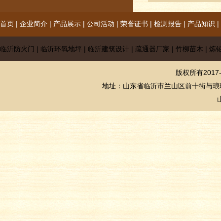
首页
|
企业简介
|
产品展示
|
公司活动
|
荣誉证书
|
检测报告
|
产品知识
|
临沂防火门
|
临沂环氧地坪
|
临沂建筑设计
|
疏通器厂家
|
竹柳苗木
|
炼
版权所有2017-
地址：山东省临沂市兰山区前十街与琅玡王路交